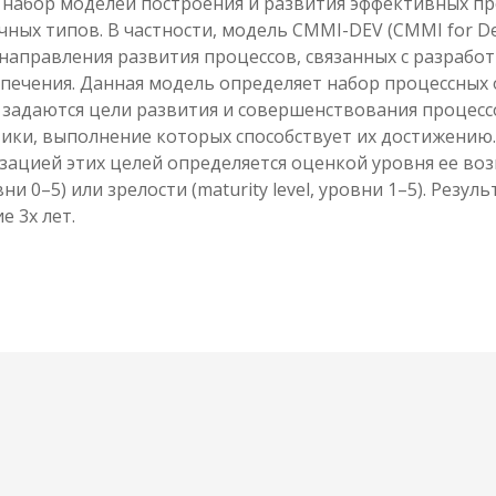
 набор моделей построения и развития эффективных пр
ных типов. В частности, модель CMMI-DEV (CMMI for D
 направления развития процессов, связанных с разраб
печения. Данная модель определяет набор процессных 
 задаются цели развития и совершенствования процессо
ики, выполнение которых способствует их достижению.
зацией этих целей определяется оценкой уровня ее во
ровни 0–5) или зрелости (maturity level, уровни 1–5). Резу
е 3х лет.