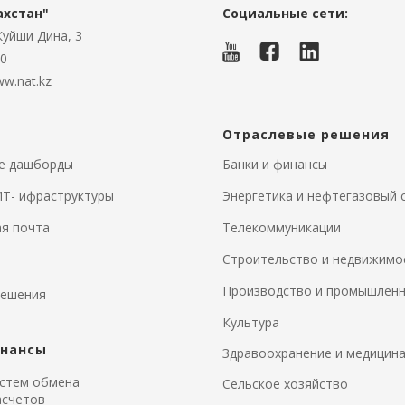
ахстан"
Социальные сети:
 Куйши Дина, 3
00
w.nat.kz
Отраслевые решения
ие дашборды
Банки и финансы
Т- ифраструктуры
Энергетика и нефтегазовый 
я почта
Телекоммуникации
Строительство и недвижимо
Производство и промышлен
решения
Культура
инансы
Здравоохранение и медицин
стем обмена
Сельское хозяйство
асчетов