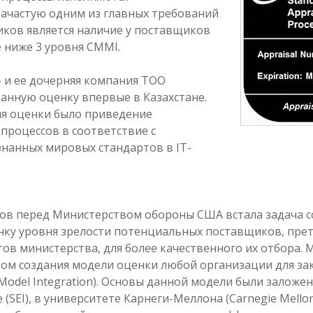
Зачастую одним из главных требований
иков является наличие у поставщиков
 ниже 3 уровня CMMI.
» и ее дочерняя компания ТОО
данную оценку впервые в Казахстане.
я оценки было приведение
процессов в соответствие с
нанных мировых стандартов в IT-
одов перед Министерством обороны США встала задача 
ку уровня зрелости потенциальных поставщиков, пре
ов министерства, для более качественного их отбора. 
ом создания модели оценки любой организации для за
y Model Integration). Основы данной модели были заложе
te (SEI), в университете Карнеги-Меллона (Carnegie Mellon