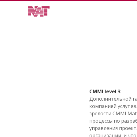
CMMI level 3
Дополнительной га
компанией услуг яв
зрелости CMMI Matur
процессы по разра
управления проект
организации, и чт