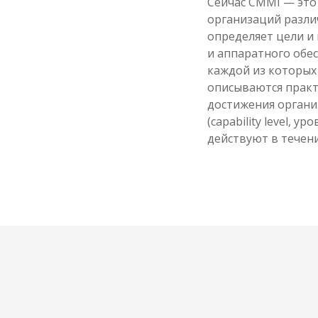
Сейчас CMMI — это
организаций различ
определяет цели и
и аппаратного обес
каждой из которых
описываются практ
достижения органи
(capability level, у
действуют в течени