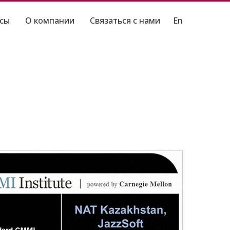
нсы
О компании
Связаться с нами
En