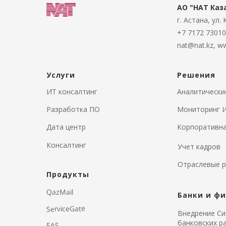
АО "НАТ Каз
г. Астана, ул.
+7 7172 7301
nat@nat.kz
,
ww
Услуги
Решения
ИТ консалтинг
Аналитическ
Разработка ПО
Мониторинг И
Дата центр
Корпоративна
Консалтинг
Учет кадров
Отраслевые 
Продукты
QazMail
Банки и ф
ServiceGate
Внедрение Си
банковских р
EAS