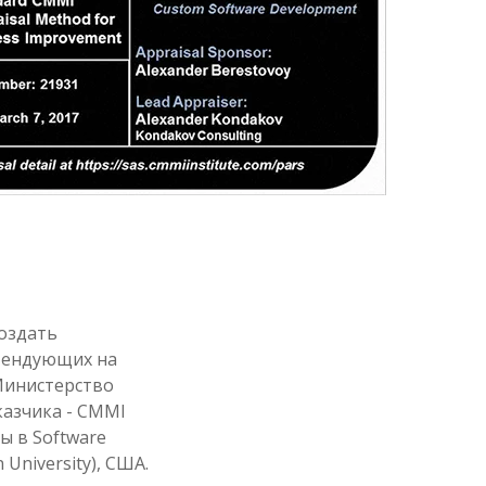
создать
тендующих на
Министерство
казчика - CMMI
ны в Software
 University), США.