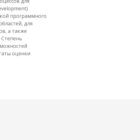
оцессов для
evelopment)
откой программного
областей, для
в, а также
 Степень
зможностей
льтаты оценки