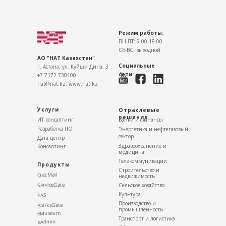
Режим работы:
ПН-ПТ:
9.00-18.00
СБ-ВС:
выходной
АО "НАТ Казахстан"
Социальные
г. Астана, ул. Куйши Дина, 3
сети:
+7 7172 730100
nat@nat.kz
,
www.nat.kz
Услуги
Отраслевые
решения
ИТ консалтинг
Банки и финансы
Разработка ПО
Энергетика и нефтегазовый
сектор
Дата центр
Здравоохранение и
Консалтинг
медицина
Телекоммуникации
Продукты
Строительство и
QazMail
недвижимость
ServiceGate
Сельское хозяйство
Культура
EAS
Производство и
BanksGate
промышленность
eMuseum
Транспорт и логистика
eAdmin