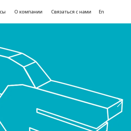
нсы
О компании
Связаться с нами
En