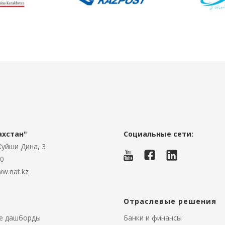
ахстан"
Социальные сети:
 Куйши Дина, 3
00
w.nat.kz
Отраслевые решения
ие дашборды
Банки и финансы