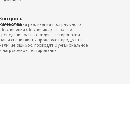
Контроль
качества
Качественная реализация программного
обеспечения обеспечивается за счет
проведения разных видов тестирования.
Наши специалисты проверяют продукт на
наличие ошибок, проводят функциональное
и нагрузочное тестирование.